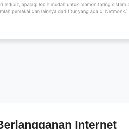
ri Indibiz, apalagi lebih mudah untuk memonitoring siste
umlah pemakai dan lainnya dari fitur yang ada di Netmonk.”
Berlangganan Internet