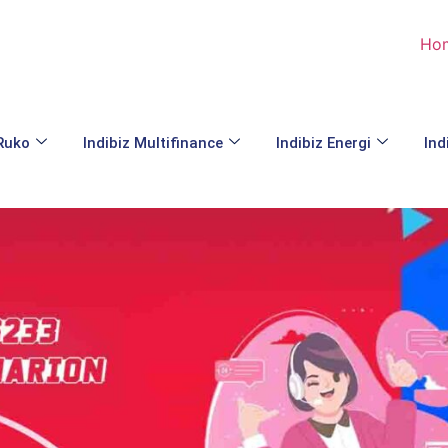
Ho
 Ruko
Indibiz Multifinance
Indibiz Energi
Ind