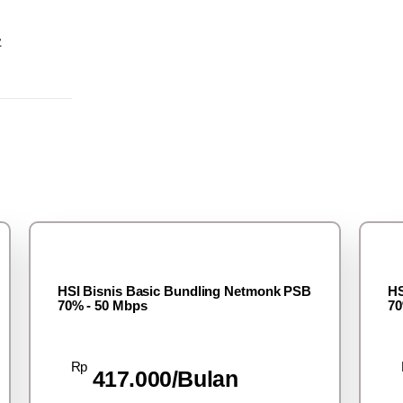
z
HSI Bisnis Basic Bundling Netmonk PSB
HS
70% - 50 Mbps
70
Rp
417.000/Bulan