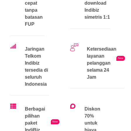
cepat
download
tanpa
Indibiz
batasan
simetris 1:1
FUP
Jaringan
Ketersediaan
Telkom
layanan
New
Indibiz
pelanggan
tersedia di
selama 24
seluruh
Jam
Indonesia
Berbagai
Diskon
pilihan
70%
New
paket
untuk
IndiBiz
biaya