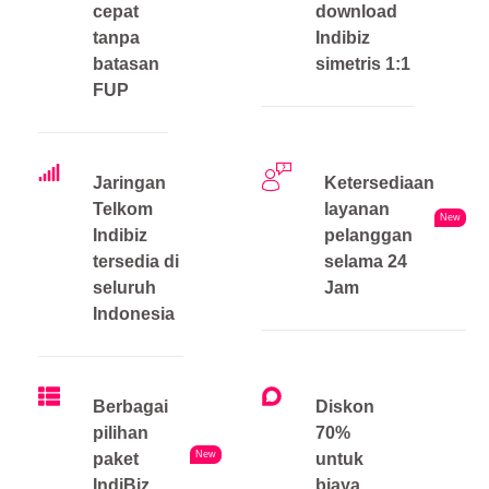
cepat
download
tanpa
Indibiz
batasan
simetris 1:1
FUP
Jaringan
Ketersediaan
Telkom
layanan
New
Indibiz
pelanggan
tersedia di
selama 24
seluruh
Jam
Indonesia
Berbagai
Diskon
pilihan
70%
New
paket
untuk
IndiBiz
biaya