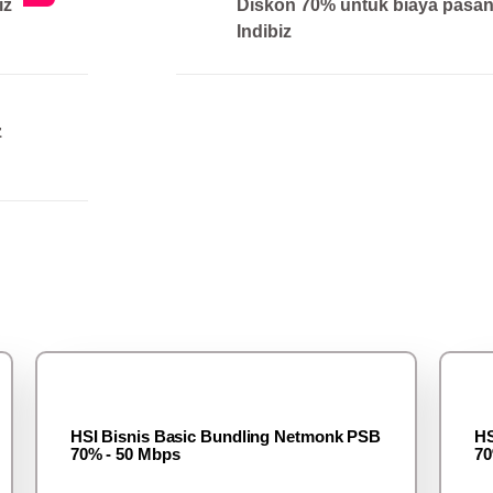
iz
Diskon 70% untuk biaya pasa
Indibiz
z
HSI Bisnis Basic Bundling Netmonk PSB
HS
70% - 50 Mbps
70