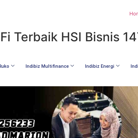
Ho
iFi Terbaik HSI Bisnis 1
 Ruko
Indibiz Multifinance
Indibiz Energi
Ind