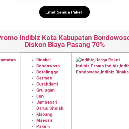
Lihat Semua Paket
Promo Indibiz Kota Kabupaten Bondowoso
Diskon Biaya Pasang 70%
camatan
Binakal
Bondowoso
Botolinggo
Cermee
Curahdami
Grujugan
Ijen
Jambesari
Darus Sholah
Klabang
Maesan
Pakem