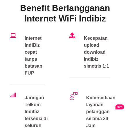
Benefit Berlangganan
Internet WiFi Indibiz
Internet
Kecepatan
IndiBiz
upload
cepat
download
tanpa
Indibiz
batasan
simetris 1:1
FUP
Jaringan
Ketersediaan
Telkom
layanan
New
Indibiz
pelanggan
tersedia di
selama 24
seluruh
Jam