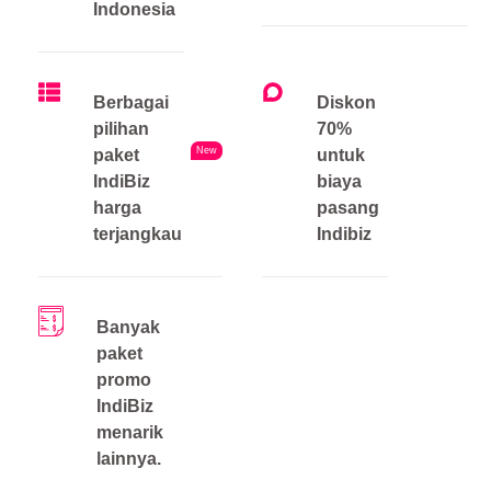
Indonesia
Berbagai
Diskon
pilihan
70%
New
paket
untuk
IndiBiz
biaya
harga
pasang
terjangkau
Indibiz
Banyak
paket
promo
IndiBiz
menarik
lainnya.