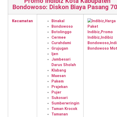
Promo Indibiz Kota Kabupaten
Bondowoso: Diskon Biaya Pasang 7
Kecamatan
Binakal
Bondowoso
Botolinggo
Cermee
Curahdami
Grujugan
Ijen
Jambesari
Darus Sholah
Klabang
Maesan
Pakem
Prajekan
Pujer
Sukosari
Sumberwringin
Taman Krocok
Tamanan