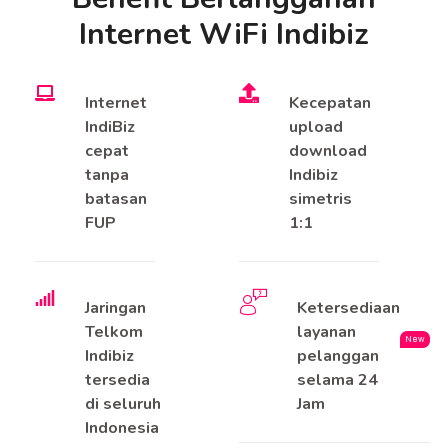
Internet WiFi Indibiz
Internet
Kecepatan
IndiBiz
upload
cepat
download
tanpa
Indibiz
batasan
simetris
FUP
1:1
Jaringan
Ketersediaan
Telkom
layanan
New
Indibiz
pelanggan
tersedia
selama 24
di seluruh
Jam
Indonesia