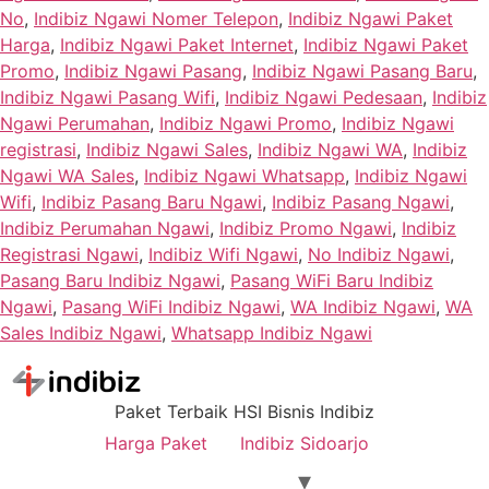
No
,
Indibiz Ngawi Nomer Telepon
,
Indibiz Ngawi Paket
Harga
,
Indibiz Ngawi Paket Internet
,
Indibiz Ngawi Paket
Promo
,
Indibiz Ngawi Pasang
,
Indibiz Ngawi Pasang Baru
,
Indibiz Ngawi Pasang Wifi
,
Indibiz Ngawi Pedesaan
,
Indibiz
Ngawi Perumahan
,
Indibiz Ngawi Promo
,
Indibiz Ngawi
registrasi
,
Indibiz Ngawi Sales
,
Indibiz Ngawi WA
,
Indibiz
Ngawi WA Sales
,
Indibiz Ngawi Whatsapp
,
Indibiz Ngawi
Wifi
,
Indibiz Pasang Baru Ngawi
,
Indibiz Pasang Ngawi
,
Indibiz Perumahan Ngawi
,
Indibiz Promo Ngawi
,
Indibiz
Registrasi Ngawi
,
Indibiz Wifi Ngawi
,
No Indibiz Ngawi
,
Pasang Baru Indibiz Ngawi
,
Pasang WiFi Baru Indibiz
Ngawi
,
Pasang WiFi Indibiz Ngawi
,
WA Indibiz Ngawi
,
WA
Sales Indibiz Ngawi
,
Whatsapp Indibiz Ngawi
Paket Terbaik HSI Bisnis Indibiz
Harga Paket
Indibiz Sidoarjo