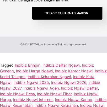
TELKOM MUHAMMAD MARION
©2024 PT Telkom Indonesia Tbk. All right reserved.
Tagged
Indibiz Bringin
,
Indibiz Daftar Ngawi
,
Indibiz
Geneng
,
Indibiz Harga Ngawi
,
Indibiz Kantor Ngawi
,
Indibiz
Kediri Telepon
,
Indibiz Kelurahan Ngawi
,
Indibiz Kota
Ngawi
,
Indibiz Ngawi 2025
,
Indibiz Ngawi 2026
,
Indibiz
Ngawi 2027
,
Indibiz Ngawi Agen
,
Indibiz Ngawi Daftar
,
Indibiz Ngawi Desa
,
Indibiz Ngawi Fiber
,
Indibiz Ngawi
Harga
,
Indibiz Ngawi Internet
,
Indibiz Ngawi Kantor
,
Indibiz
Ngawi Kecamatan
,
Indibiz Ngawi Kelurahan
,
Indibiz Ngawi