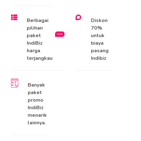
Berbagai
Diskon
pilihan
70%
paket
untuk
New
IndiBiz
biaya
harga
pasang
terjangkau
Indibiz
Banyak
paket
promo
IndiBiz
menarik
lainnya.