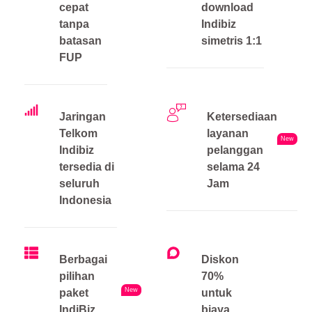
cepat
download
tanpa
Indibiz
batasan
simetris 1:1
FUP
Jaringan
Ketersediaan
Telkom
layanan
New
Indibiz
pelanggan
tersedia di
selama 24
seluruh
Jam
Indonesia
Berbagai
Diskon
pilihan
70%
New
paket
untuk
IndiBiz
biaya