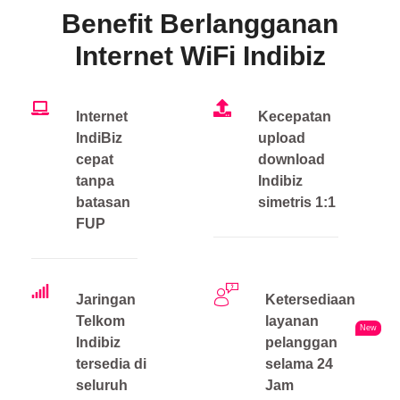
Benefit Berlangganan
Internet WiFi Indibiz
Internet
Kecepatan
IndiBiz
upload
cepat
download
tanpa
Indibiz
batasan
simetris 1:1
FUP
Jaringan
Ketersediaan
Telkom
layanan
New
Indibiz
pelanggan
tersedia di
selama 24
seluruh
Jam