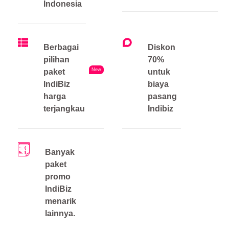
Indonesia
Berbagai
Diskon
pilihan
70%
New
paket
untuk
IndiBiz
biaya
harga
pasang
terjangkau
Indibiz
Banyak
paket
promo
IndiBiz
menarik
lainnya.