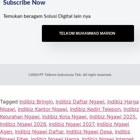
Subscribe Now
Temukan beragam Solusi Digital lain nya
TELKOM MUHAMMAD MARION
©2024 PT Telkom Indonesia Tbk. All right reserved.
Tagged
Indibiz Bringin
,
Indibiz Daftar Ngawi
,
Indibiz Harga
Ngawi
,
Indibiz Kantor Ngawi
,
Indibiz Kediri Telepon
,
Indibiz
Kelurahan Ngawi
,
Indibiz Kota Ngawi
,
Indibiz Ngawi 2025
,
Indibiz Ngawi 2026
,
Indibiz Ngawi 2027
,
Indibiz Ngawi
Agen
,
Indibiz Ngawi Daftar
,
Indibiz Ngawi Desa
,
Indibiz
Ngawi Fiber
,
Indibiz Ngawi Harga
,
Indibiz Ngawi Internet
,