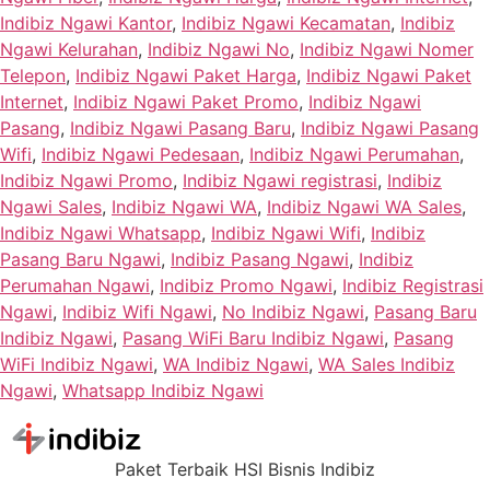
Indibiz Ngawi Kantor
,
Indibiz Ngawi Kecamatan
,
Indibiz
Ngawi Kelurahan
,
Indibiz Ngawi No
,
Indibiz Ngawi Nomer
Telepon
,
Indibiz Ngawi Paket Harga
,
Indibiz Ngawi Paket
Internet
,
Indibiz Ngawi Paket Promo
,
Indibiz Ngawi
Pasang
,
Indibiz Ngawi Pasang Baru
,
Indibiz Ngawi Pasang
Wifi
,
Indibiz Ngawi Pedesaan
,
Indibiz Ngawi Perumahan
,
Indibiz Ngawi Promo
,
Indibiz Ngawi registrasi
,
Indibiz
Ngawi Sales
,
Indibiz Ngawi WA
,
Indibiz Ngawi WA Sales
,
Indibiz Ngawi Whatsapp
,
Indibiz Ngawi Wifi
,
Indibiz
Pasang Baru Ngawi
,
Indibiz Pasang Ngawi
,
Indibiz
Perumahan Ngawi
,
Indibiz Promo Ngawi
,
Indibiz Registrasi
Ngawi
,
Indibiz Wifi Ngawi
,
No Indibiz Ngawi
,
Pasang Baru
Indibiz Ngawi
,
Pasang WiFi Baru Indibiz Ngawi
,
Pasang
WiFi Indibiz Ngawi
,
WA Indibiz Ngawi
,
WA Sales Indibiz
Ngawi
,
Whatsapp Indibiz Ngawi
Paket Terbaik HSI Bisnis Indibiz