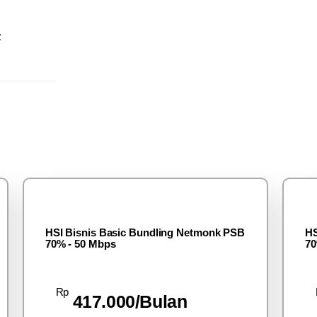
z
HSI Bisnis Basic Bundling Netmonk PSB
HS
70% - 50 Mbps
70
Rp
417.000/Bulan