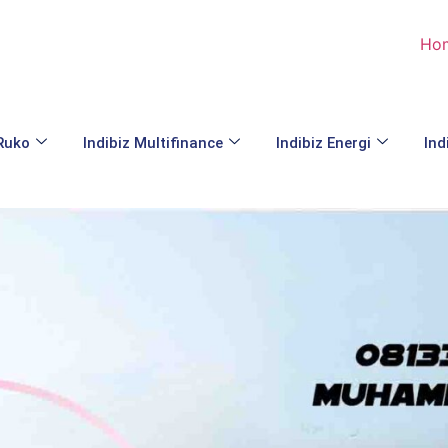
Ho
 Ruko
Indibiz Multifinance
Indibiz Energi
Ind