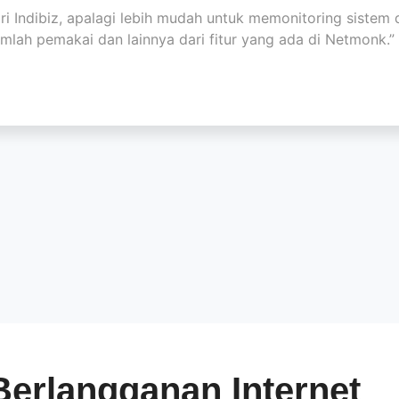
ri Indibiz, apalagi lebih mudah untuk memonitoring siste
umlah pemakai dan lainnya dari fitur yang ada di Netmonk.”
Berlangganan Internet