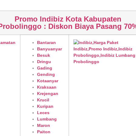
Promo Indibiz Kota Kabupaten
Probolinggo : Diskon Biaya Pasang 70
camatan
Bantaran
Banyuanyar
Besuk
Dringu
Gading
Gending
Kotaanyar
Kraksaan
Krejengan
Krucil
Kuripan
Leces
Lumbang
Maron
Paiton