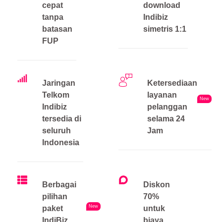
cepat
download
tanpa
Indibiz
batasan
simetris 1:1
FUP
Jaringan
Ketersediaan
Telkom
layanan
New
Indibiz
pelanggan
tersedia di
selama 24
seluruh
Jam
Indonesia
Berbagai
Diskon
pilihan
70%
New
paket
untuk
IndiBiz
biaya