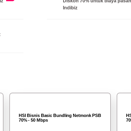
iz
Diskon 70% untuk biaya pasa
Indibiz
z
HSI Bisnis Basic Bundling Netmonk PSB
HS
70% - 50 Mbps
70