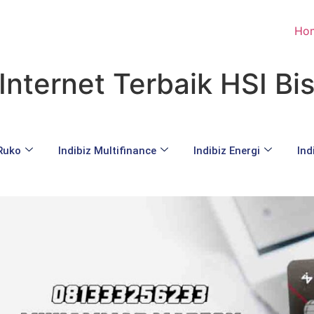
Ho
Internet Terbaik HSI Bi
 Ruko
Indibiz Multifinance
Indibiz Energi
Ind