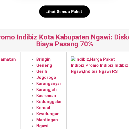
Lihat Semua Paket
romo Indibiz Kota Kabupaten Ngawi: Disk
Biaya Pasang 70%
camatan
Bringin
Geneng
Gerih
Jogorogo
Karanganyar
Karangjati
Kasreman
Kedunggalar
Kendal
Kwadungan
Mantingan
Ngawi