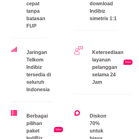
cepat
download
tanpa
Indibiz
batasan
simetris 1:1
FUP
Jaringan
Ketersediaan
Telkom
layanan
New
Indibiz
pelanggan
tersedia di
selama 24
seluruh
Jam
Indonesia
Berbagai
Diskon
pilihan
70%
New
paket
untuk
IndiBiz
biaya