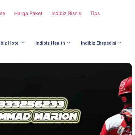
me
Harga Paket
Indibiz Bisnis
Tips
ibiz Hotel
Indibiz Health
Indibiz Ekspedisi