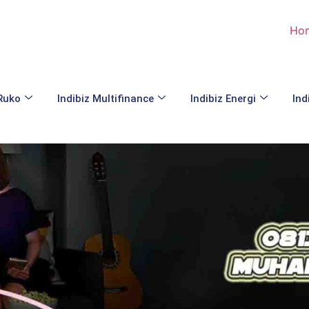
Ho
 Ruko
Indibiz Multifinance
Indibiz Energi
Ind