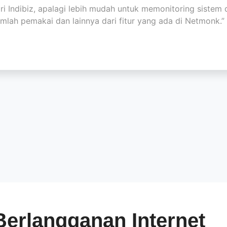
ri Indibiz, apalagi lebih mudah untuk memonitoring siste
umlah pemakai dan lainnya dari fitur yang ada di Netmonk.”
Berlangganan Internet