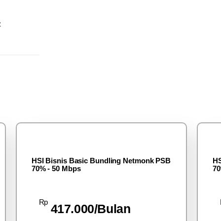
z
HSI Bisnis Basic Bundling Netmonk PSB
HS
70% - 50 Mbps
70
Rp
417.000/Bulan