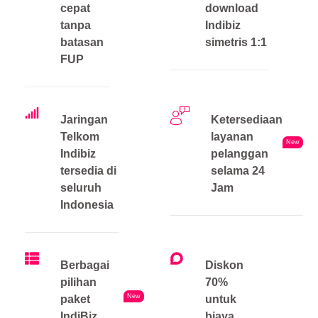
cepat
download
tanpa
Indibiz
batasan
simetris 1:1
FUP
Jaringan
Ketersediaan
Telkom
layanan
New
Indibiz
pelanggan
tersedia di
selama 24
seluruh
Jam
Indonesia
Berbagai
Diskon
pilihan
70%
New
paket
untuk
IndiBiz
biaya