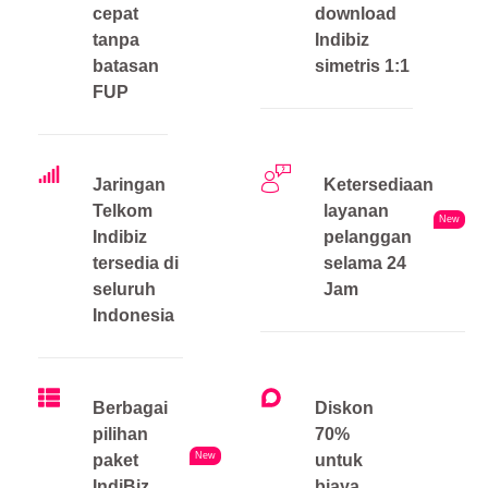
cepat
download
tanpa
Indibiz
batasan
simetris 1:1
FUP
Jaringan
Ketersediaan
Telkom
layanan
New
Indibiz
pelanggan
tersedia di
selama 24
seluruh
Jam
Indonesia
Berbagai
Diskon
pilihan
70%
New
paket
untuk
IndiBiz
biaya