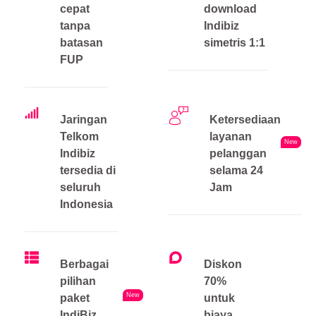
cepat
download
tanpa
Indibiz
batasan
simetris 1:1
FUP
Jaringan
Ketersediaan
Telkom
layanan
New
Indibiz
pelanggan
tersedia di
selama 24
seluruh
Jam
Indonesia
Berbagai
Diskon
pilihan
70%
New
paket
untuk
IndiBiz
biaya