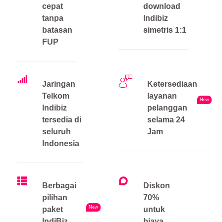
cepat
download
tanpa
Indibiz
batasan
simetris 1:1
FUP
Jaringan
Ketersediaan
Telkom
layanan
New
Indibiz
pelanggan
tersedia di
selama 24
seluruh
Jam
Indonesia
Berbagai
Diskon
pilihan
70%
New
paket
untuk
IndiBiz
biaya