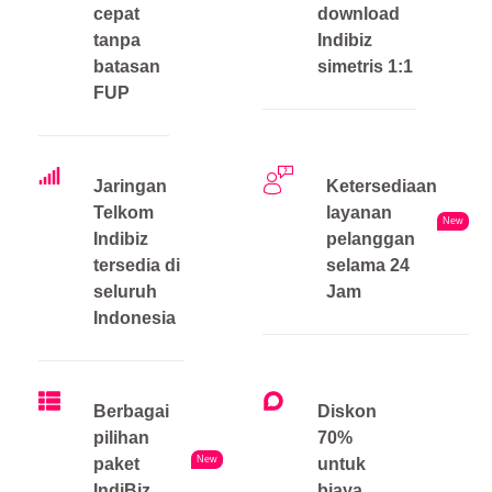
cepat
download
tanpa
Indibiz
batasan
simetris 1:1
FUP
Jaringan
Ketersediaan
Telkom
layanan
New
Indibiz
pelanggan
tersedia di
selama 24
seluruh
Jam
Indonesia
Berbagai
Diskon
pilihan
70%
New
paket
untuk
IndiBiz
biaya