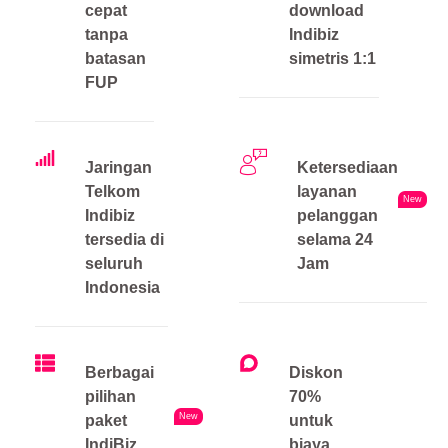
cepat
download
tanpa
Indibiz
batasan
simetris 1:1
FUP
Jaringan
Ketersediaan
Telkom
layanan
New
Indibiz
pelanggan
tersedia di
selama 24
seluruh
Jam
Indonesia
Berbagai
Diskon
pilihan
70%
New
paket
untuk
IndiBiz
biaya