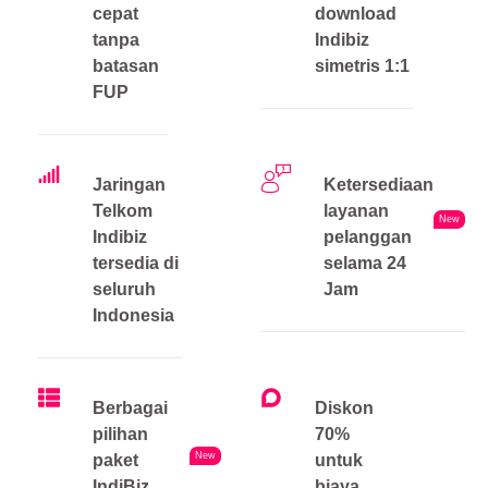
cepat
download
tanpa
Indibiz
batasan
simetris 1:1
FUP
Jaringan
Ketersediaan
Telkom
layanan
New
Indibiz
pelanggan
tersedia di
selama 24
seluruh
Jam
Indonesia
Berbagai
Diskon
pilihan
70%
New
paket
untuk
IndiBiz
biaya