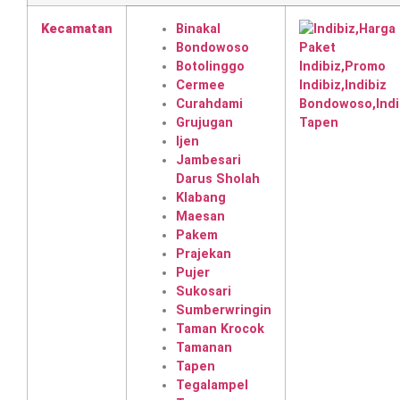
Kecamatan
Binakal
Bondowoso
Botolinggo
Cermee
Curahdami
Grujugan
Ijen
Jambesari
Darus Sholah
Klabang
Maesan
Pakem
Prajekan
Pujer
Sukosari
Sumberwringin
Taman Krocok
Tamanan
Tapen
Tegalampel