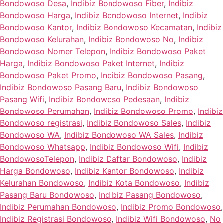
Bondowoso Desa
,
Indibiz Bondowoso Fiber
,
Indibiz
Bondowoso Harga
,
Indibiz Bondowoso Internet
,
Indibiz
Bondowoso Kantor
,
Indibiz Bondowoso Kecamatan
,
Indibiz
Bondowoso Kelurahan
,
Indibiz Bondowoso No
,
Indibiz
Bondowoso Nomer Telepon
,
Indibiz Bondowoso Paket
Harga
,
Indibiz Bondowoso Paket Internet
,
Indibiz
Bondowoso Paket Promo
,
Indibiz Bondowoso Pasang
,
Indibiz Bondowoso Pasang Baru
,
Indibiz Bondowoso
Pasang Wifi
,
Indibiz Bondowoso Pedesaan
,
Indibiz
Bondowoso Perumahan
,
Indibiz Bondowoso Promo
,
Indibiz
Bondowoso registrasi
,
Indibiz Bondowoso Sales
,
Indibiz
Bondowoso WA
,
Indibiz Bondowoso WA Sales
,
Indibiz
Bondowoso Whatsapp
,
Indibiz Bondowoso Wifi
,
Indibiz
BondowosoTelepon
,
Indibiz Daftar Bondowoso
,
Indibiz
Harga Bondowoso
,
Indibiz Kantor Bondowoso
,
Indibiz
Kelurahan Bondowoso
,
Indibiz Kota Bondowoso
,
Indibiz
Pasang Baru Bondowoso
,
Indibiz Pasang Bondowoso
,
Indibiz Perumahan Bondowoso
,
Indibiz Promo Bondowoso
,
Indibiz Registrasi Bondowoso
,
Indibiz Wifi Bondowoso
,
No