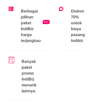
Berbagai
Diskon
pilihan
70%
New
paket
untuk
IndiBiz
biaya
harga
pasang
terjangkau
Indibiz
Banyak
paket
promo
IndiBiz
menarik
lainnya.