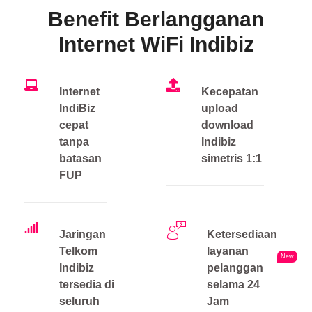
Benefit Berlangganan
Internet WiFi Indibiz
Internet
Kecepatan
IndiBiz
upload
cepat
download
tanpa
Indibiz
batasan
simetris 1:1
FUP
Jaringan
Ketersediaan
Telkom
layanan
New
Indibiz
pelanggan
tersedia di
selama 24
seluruh
Jam