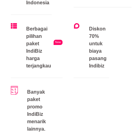
Indonesia
Berbagai
Diskon
pilihan
70%
New
paket
untuk
IndiBiz
biaya
harga
pasang
terjangkau
Indibiz
Banyak
paket
promo
IndiBiz
menarik
lainnya.