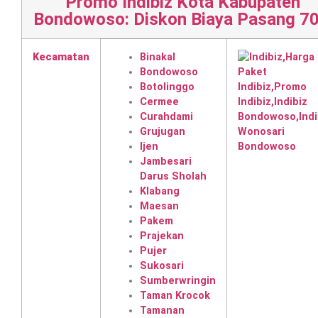
Promo Indibiz Kota Kabupaten
Bondowoso: Diskon Biaya Pasang 7
Kecamatan
Binakal
Bondowoso
Botolinggo
Cermee
Curahdami
Grujugan
Ijen
Jambesari
Darus Sholah
Klabang
Maesan
Pakem
Prajekan
Pujer
Sukosari
Sumberwringin
Taman Krocok
Tamanan