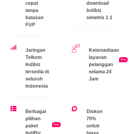
cepat
download
tanpa
Indibiz
batasan
simetris 1:1
FUP
Jaringan
Ketersediaan
Telkom
layanan
New
Indibiz
pelanggan
tersedia di
selama 24
seluruh
Jam
Indonesia
Berbagai
Diskon
pilihan
70%
New
paket
untuk
IndiBiz
biaya