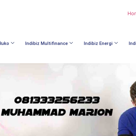
Ho
 Ruko
Indibiz Multifinance
Indibiz Energi
Ind