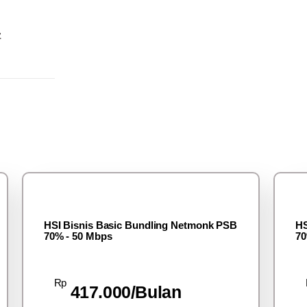
z
HSI Bisnis Basic Bundling Netmonk PSB
HS
70% - 50 Mbps
70
Rp
417.000/Bulan