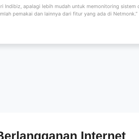
ri Indibiz, apalagi lebih mudah untuk memonitoring siste
umlah pemakai dan lainnya dari fitur yang ada di Netmonk.”
Berlangganan Internet