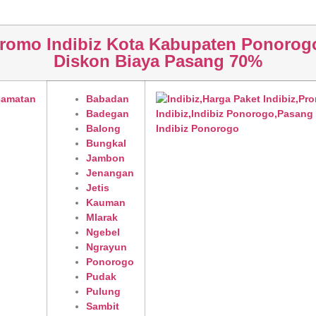
romo Indibiz Kota Kabupaten Ponorog
Diskon Biaya Pasang 70%
camatan
Babadan
Badegan
Balong
Bungkal
Jambon
Jenangan
Jetis
Kauman
Mlarak
Ngebel
Ngrayun
Ponorogo
Pudak
Pulung
Sambit