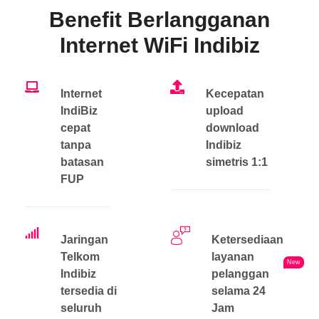
Benefit Berlangganan
Internet WiFi Indibiz
Internet
Kecepatan
IndiBiz
upload
cepat
download
tanpa
Indibiz
batasan
simetris 1:1
FUP
Jaringan
Ketersediaan
Telkom
layanan
New
Indibiz
pelanggan
tersedia di
selama 24
seluruh
Jam