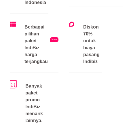
Indonesia
Berbagai
Diskon
pilihan
70%
New
paket
untuk
IndiBiz
biaya
harga
pasang
terjangkau
Indibiz
Banyak
paket
promo
IndiBiz
menarik
lainnya.