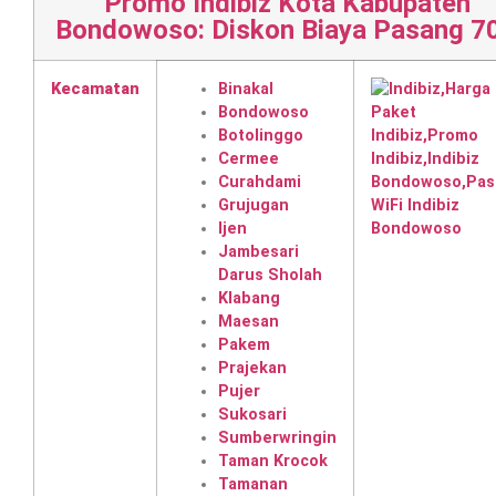
Promo Indibiz Kota Kabupaten
Bondowoso: Diskon Biaya Pasang 7
Kecamatan
Binakal
Bondowoso
Botolinggo
Cermee
Curahdami
Grujugan
Ijen
Jambesari
Darus Sholah
Klabang
Maesan
Pakem
Prajekan
Pujer
Sukosari
Sumberwringin
Taman Krocok
Tamanan