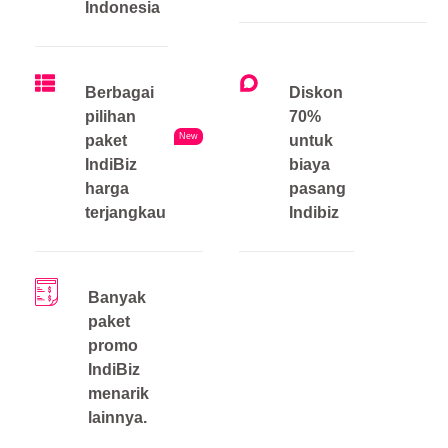
Indonesia
Berbagai
Diskon
pilihan
70%
New
paket
untuk
IndiBiz
biaya
harga
pasang
terjangkau
Indibiz
Banyak
paket
promo
IndiBiz
menarik
lainnya.