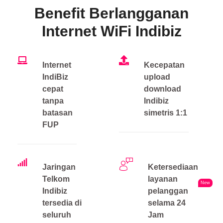
Benefit Berlangganan
Internet WiFi Indibiz
Internet
Kecepatan
IndiBiz
upload
cepat
download
tanpa
Indibiz
batasan
simetris 1:1
FUP
Jaringan
Ketersediaan
Telkom
layanan
New
Indibiz
pelanggan
tersedia di
selama 24
seluruh
Jam