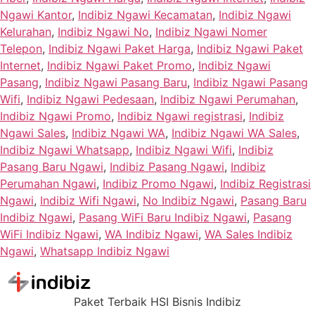
Ngawi Kantor
,
Indibiz Ngawi Kecamatan
,
Indibiz Ngawi
Kelurahan
,
Indibiz Ngawi No
,
Indibiz Ngawi Nomer
Telepon
,
Indibiz Ngawi Paket Harga
,
Indibiz Ngawi Paket
Internet
,
Indibiz Ngawi Paket Promo
,
Indibiz Ngawi
Pasang
,
Indibiz Ngawi Pasang Baru
,
Indibiz Ngawi Pasang
Wifi
,
Indibiz Ngawi Pedesaan
,
Indibiz Ngawi Perumahan
,
Indibiz Ngawi Promo
,
Indibiz Ngawi registrasi
,
Indibiz
Ngawi Sales
,
Indibiz Ngawi WA
,
Indibiz Ngawi WA Sales
,
Indibiz Ngawi Whatsapp
,
Indibiz Ngawi Wifi
,
Indibiz
Pasang Baru Ngawi
,
Indibiz Pasang Ngawi
,
Indibiz
Perumahan Ngawi
,
Indibiz Promo Ngawi
,
Indibiz Registrasi
Ngawi
,
Indibiz Wifi Ngawi
,
No Indibiz Ngawi
,
Pasang Baru
Indibiz Ngawi
,
Pasang WiFi Baru Indibiz Ngawi
,
Pasang
WiFi Indibiz Ngawi
,
WA Indibiz Ngawi
,
WA Sales Indibiz
Ngawi
,
Whatsapp Indibiz Ngawi
Paket Terbaik HSI Bisnis Indibiz