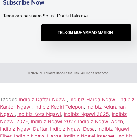
Subscribe Now
Temukan beragam Solusi Digital lain nya
TELKOM MUHAMMAD MARION
©2024 PT Telkom Indonesia Tbk. All right reserved.
Tagged
Indibiz Daftar Ngawi
,
Indibiz Harga Ngawi
,
Indibiz
Kantor Ngawi
,
Indibiz Kediri Telepon
,
Indibiz Kelurahan
Ngawi
,
Indibiz Kota Ngawi
,
Indibiz Ngawi 2025
,
Indibiz
Ngawi 2026
,
Indibiz Ngawi 2027
,
Indibiz Ngawi Agen
,
Indibiz Ngawi Daftar
,
Indibiz Ngawi Desa
,
Indibiz Ngawi
Fiber
,
Indibiz Ngawi Harga
,
Indibiz Ngawi Internet
,
Indibiz