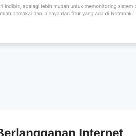
ri Indibiz, apalagi lebih mudah untuk memonitoring siste
umlah pemakai dan lainnya dari fitur yang ada di Netmonk.”
Berlangganan Internet