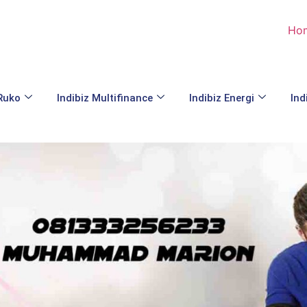
Ho
 Ruko
Indibiz Multifinance
Indibiz Energi
Ind