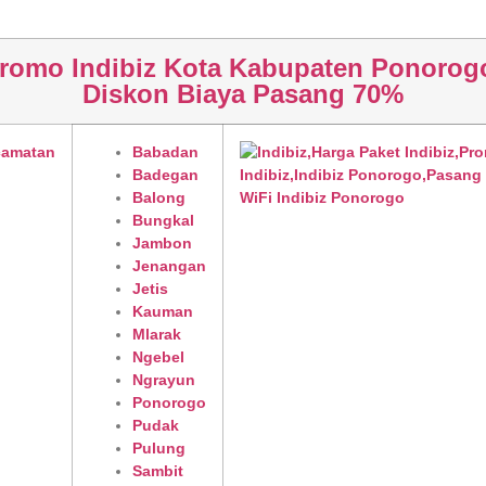
romo Indibiz Kota Kabupaten Ponorog
Diskon Biaya Pasang 70%
camatan
Babadan
Badegan
Balong
Bungkal
Jambon
Jenangan
Jetis
Kauman
Mlarak
Ngebel
Ngrayun
Ponorogo
Pudak
Pulung
Sambit