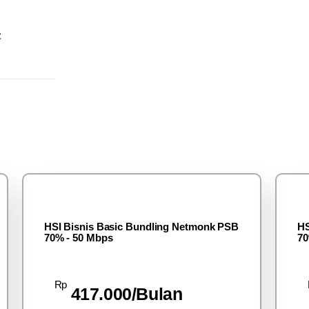
z
HSI Bisnis Basic Bundling Netmonk PSB
HS
70% - 50 Mbps
70
Rp
417.000/Bulan