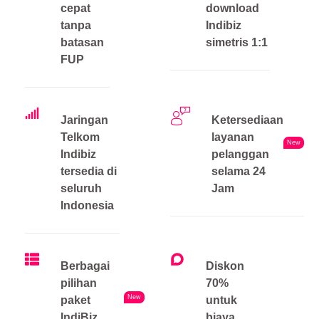
cepat
download
tanpa
Indibiz
batasan
simetris 1:1
FUP
Jaringan
Ketersediaan
Telkom
layanan
New
Indibiz
pelanggan
tersedia di
selama 24
seluruh
Jam
Indonesia
Berbagai
Diskon
pilihan
70%
New
paket
untuk
IndiBiz
biaya