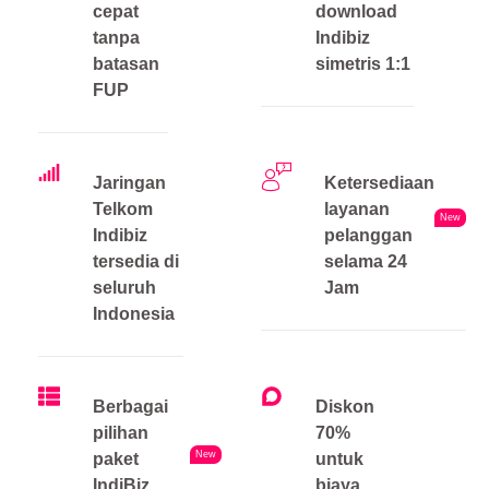
cepat
download
tanpa
Indibiz
batasan
simetris 1:1
FUP
Jaringan
Ketersediaan
Telkom
layanan
New
Indibiz
pelanggan
tersedia di
selama 24
seluruh
Jam
Indonesia
Berbagai
Diskon
pilihan
70%
New
paket
untuk
IndiBiz
biaya