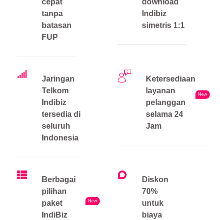
cepat
download
tanpa
Indibiz
batasan
simetris 1:1
FUP
Jaringan
Ketersediaan
Telkom
layanan
New
Indibiz
pelanggan
tersedia di
selama 24
seluruh
Jam
Indonesia
Berbagai
Diskon
pilihan
70%
New
paket
untuk
IndiBiz
biaya