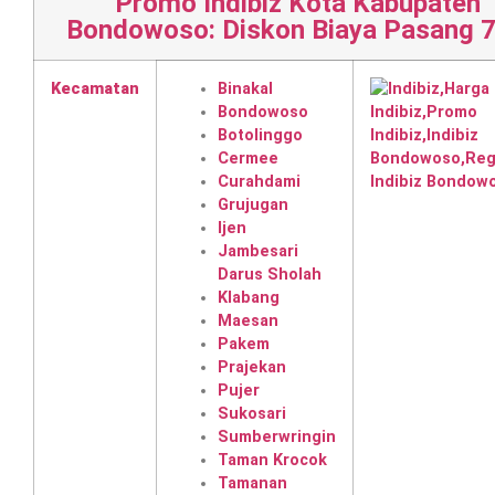
Promo Indibiz Kota Kabupaten
Bondowoso: Diskon Biaya Pasang 
Kecamatan
Binakal
Bondowoso
Botolinggo
Cermee
Curahdami
Grujugan
Ijen
Jambesari
Darus Sholah
Klabang
Maesan
Pakem
Prajekan
Pujer
Sukosari
Sumberwringin
Taman Krocok
Tamanan