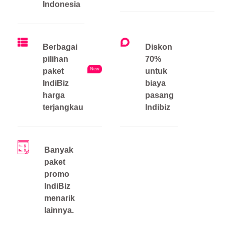
Indonesia
Berbagai
Diskon
pilihan
70%
New
paket
untuk
IndiBiz
biaya
harga
pasang
terjangkau
Indibiz
Banyak
paket
promo
IndiBiz
menarik
lainnya.