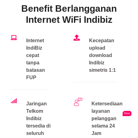
Benefit Berlangganan
Internet WiFi Indibiz
Internet
Kecepatan
IndiBiz
upload
cepat
download
tanpa
Indibiz
batasan
simetris 1:1
FUP
Jaringan
Ketersediaan
Telkom
layanan
New
Indibiz
pelanggan
tersedia di
selama 24
seluruh
Jam