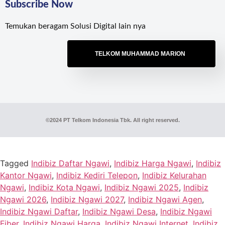
Subscribe Now
Temukan beragam Solusi Digital lain nya
TELKOM MUHAMMAD MARION
©2024 PT Telkom Indonesia Tbk. All right reserved.
Tagged
Indibiz Daftar Ngawi
,
Indibiz Harga Ngawi
,
Indibiz
Kantor Ngawi
,
Indibiz Kediri Telepon
,
Indibiz Kelurahan
Ngawi
,
Indibiz Kota Ngawi
,
Indibiz Ngawi 2025
,
Indibiz
Ngawi 2026
,
Indibiz Ngawi 2027
,
Indibiz Ngawi Agen
,
Indibiz Ngawi Daftar
,
Indibiz Ngawi Desa
,
Indibiz Ngawi
Fiber
,
Indibiz Ngawi Harga
,
Indibiz Ngawi Internet
,
Indibiz