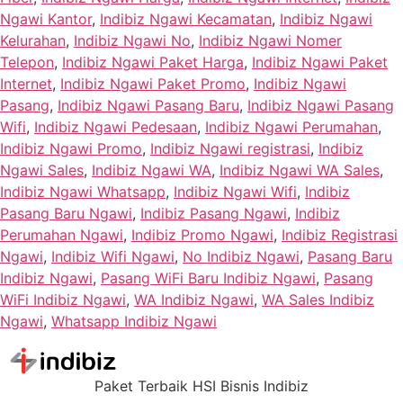
Ngawi Kantor
,
Indibiz Ngawi Kecamatan
,
Indibiz Ngawi
Kelurahan
,
Indibiz Ngawi No
,
Indibiz Ngawi Nomer
Telepon
,
Indibiz Ngawi Paket Harga
,
Indibiz Ngawi Paket
Internet
,
Indibiz Ngawi Paket Promo
,
Indibiz Ngawi
Pasang
,
Indibiz Ngawi Pasang Baru
,
Indibiz Ngawi Pasang
Wifi
,
Indibiz Ngawi Pedesaan
,
Indibiz Ngawi Perumahan
,
Indibiz Ngawi Promo
,
Indibiz Ngawi registrasi
,
Indibiz
Ngawi Sales
,
Indibiz Ngawi WA
,
Indibiz Ngawi WA Sales
,
Indibiz Ngawi Whatsapp
,
Indibiz Ngawi Wifi
,
Indibiz
Pasang Baru Ngawi
,
Indibiz Pasang Ngawi
,
Indibiz
Perumahan Ngawi
,
Indibiz Promo Ngawi
,
Indibiz Registrasi
Ngawi
,
Indibiz Wifi Ngawi
,
No Indibiz Ngawi
,
Pasang Baru
Indibiz Ngawi
,
Pasang WiFi Baru Indibiz Ngawi
,
Pasang
WiFi Indibiz Ngawi
,
WA Indibiz Ngawi
,
WA Sales Indibiz
Ngawi
,
Whatsapp Indibiz Ngawi
Paket Terbaik HSI Bisnis Indibiz