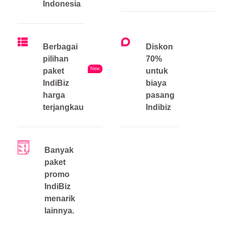
Indonesia
Berbagai
Diskon
pilihan
70%
New
paket
untuk
IndiBiz
biaya
harga
pasang
terjangkau
Indibiz
Banyak
paket
promo
IndiBiz
menarik
lainnya.