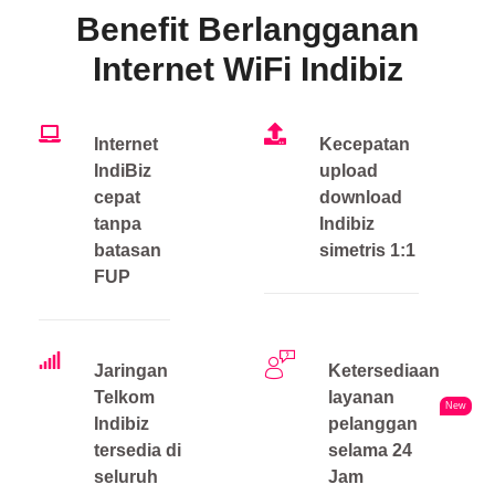
Benefit Berlangganan
Internet WiFi Indibiz
Internet
Kecepatan
IndiBiz
upload
cepat
download
tanpa
Indibiz
batasan
simetris 1:1
FUP
Jaringan
Ketersediaan
Telkom
layanan
New
Indibiz
pelanggan
tersedia di
selama 24
seluruh
Jam