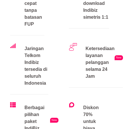
cepat
download
tanpa
Indibiz
batasan
simetris 1:1
FUP
Jaringan
Ketersediaan
Telkom
layanan
New
Indibiz
pelanggan
tersedia di
selama 24
seluruh
Jam
Indonesia
Berbagai
Diskon
pilihan
70%
New
paket
untuk
IndiBiz
biaya