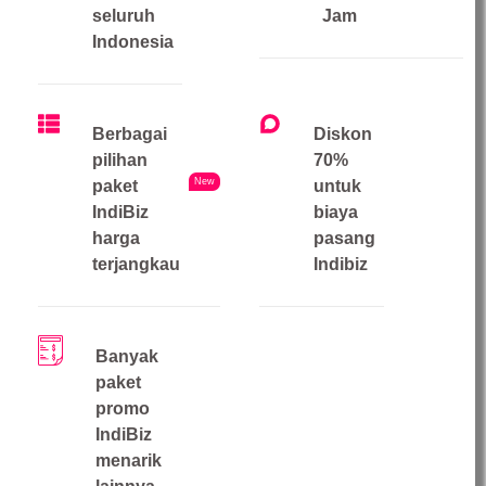
seluruh
Jam
Indonesia
Berbagai
Diskon
pilihan
70%
New
paket
untuk
IndiBiz
biaya
harga
pasang
terjangkau
Indibiz
Banyak
paket
promo
IndiBiz
menarik