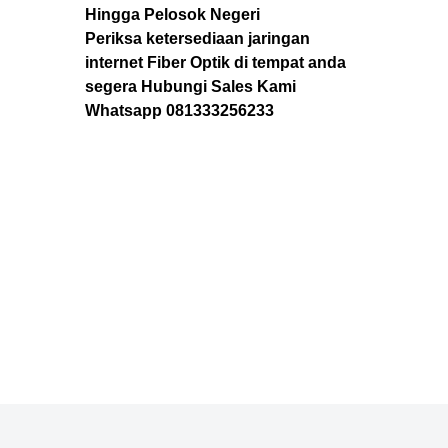
Hingga Pelosok Negeri
Periksa ketersediaan jaringan
internet Fiber Optik di tempat anda
segera Hubungi Sales Kami
Whatsapp 081333256233
Indibiz jakarta Pusat Indibiz Jakarta Pusat Daftar Indibiz
Jakarta Pusat Internet Indibiz Jakarta Pusat Kota Indibiz
Jakarta Pusat Pasang Indibiz Jakarta Pusat Pasang Wifi
Indibiz Jakarta Pusat registrasi Indibiz Jakarta Pusat Sales
Indibiz Jakarta Pusat WA Indibiz Jakarta Pusat Wifi