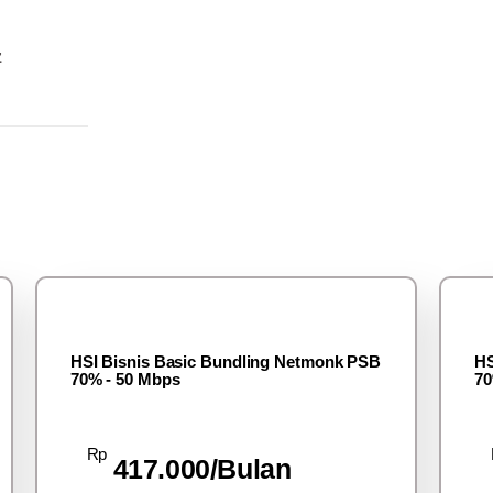
z
HSI Bisnis Basic Bundling Netmonk PSB
HS
70% - 50 Mbps
70
Rp
417.000/Bulan