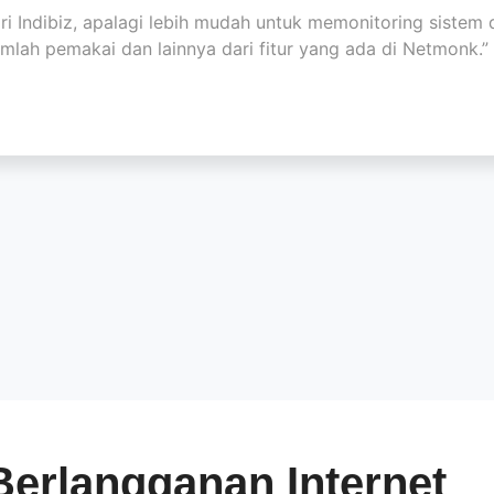
ri Indibiz, apalagi lebih mudah untuk memonitoring siste
umlah pemakai dan lainnya dari fitur yang ada di Netmonk.”
Berlangganan Internet