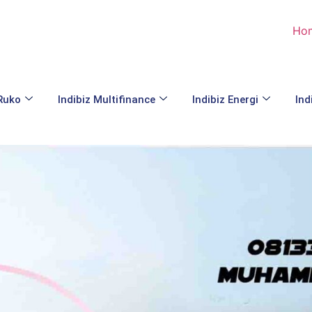
Ho
 Ruko
Indibiz Multifinance
Indibiz Energi
Ind