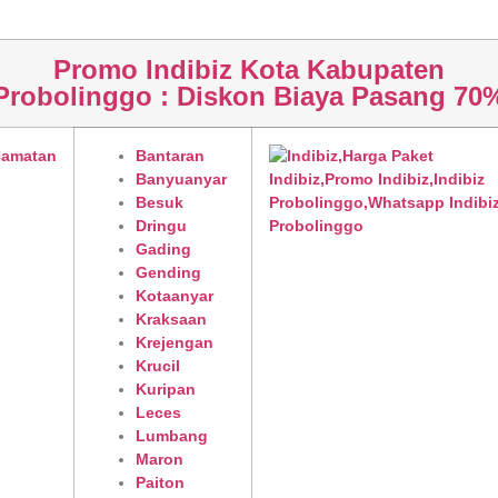
Promo Indibiz Kota Kabupaten
Probolinggo : Diskon Biaya Pasang 70
camatan
Bantaran
Banyuanyar
Besuk
Dringu
Gading
Gending
Kotaanyar
Kraksaan
Krejengan
Krucil
Kuripan
Leces
Lumbang
Maron
Paiton